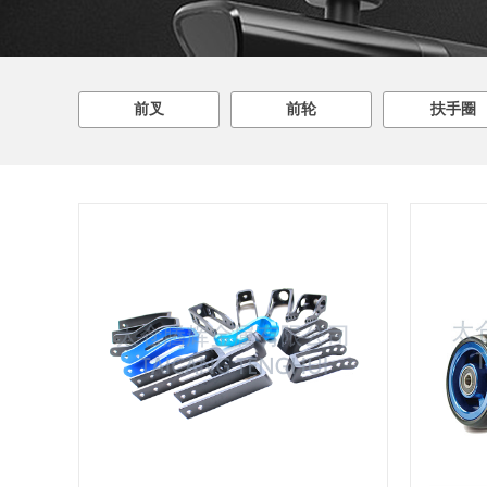
前叉
前轮
扶手圈