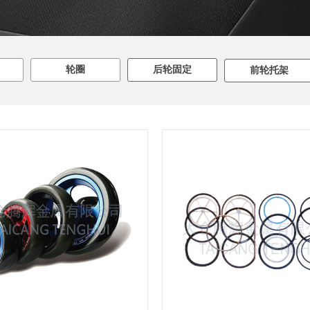
轮圈
后轮固定
前轮托架