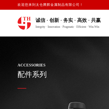
欢迎您来到
太仓腾辉金属制品有限公司！
诚信 · 创新
·
务实
·
高效
·
共赢
Integrity · Innovation
·
Pragmatic
·
Efficient
·
Win-Win
ACCESSORIES
配件系列